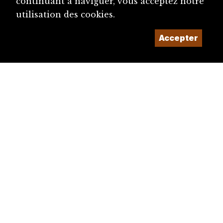
continuant à naviguer, vous acceptez notre
utilisation des cookies.
Accepter
diju@diju.ch
Proposer une notice
Un projet de la