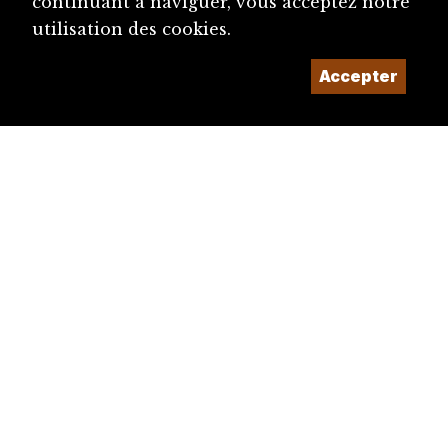
continuant à naviguer, vous acceptez notre
utilisation des cookies.
Accepter
diju@diju.ch
Proposer une notice
Un projet de la