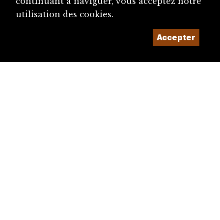
continuant à naviguer, vous acceptez notre
utilisation des cookies.
Accepter
diju@diju.ch
Proposer une notice
Un projet de la