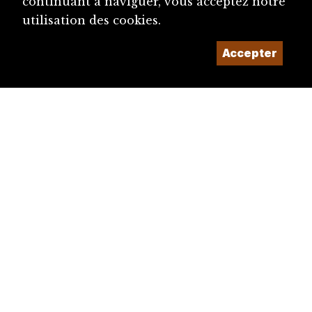
continuant à naviguer, vous acceptez notre
utilisation des cookies.
Accepter
diju@diju.ch
Proposer une notice
Un projet de la