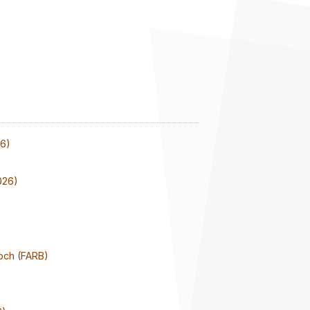
26)
026)
och (FARB)