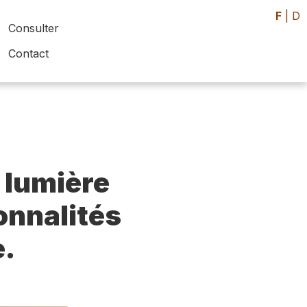
F
|
D
Consulter
Contact
 lumière
sonnalités
e.