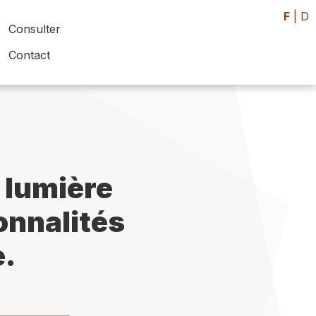
F
|
D
Consulter
Contact
 lumière
sonnalités
e.