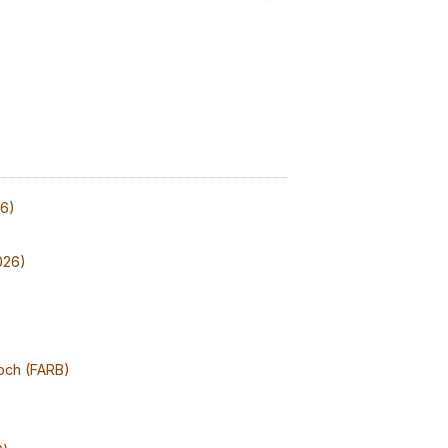
26)
026)
och (FARB)