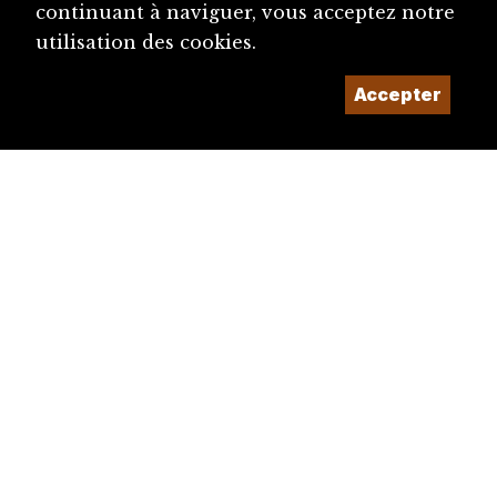
continuant à naviguer, vous acceptez notre
diju@diju.ch
utilisation des cookies.
Accepter
Proposer une notice
Un projet de la
Imaginé et conçu par
Giorgianni & Moeschler