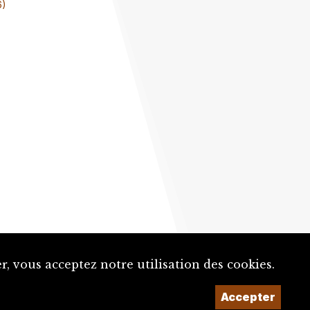
6)
, vous acceptez notre utilisation des cookies.
Un projet de la
Accepter