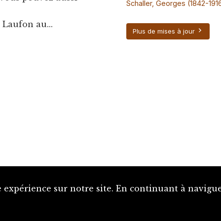
Schaller, Georges (1842-191
 Laufon au...
Plus de mises à jour
 expérience sur notre site. En continuant à naviguer
Proposer une notice