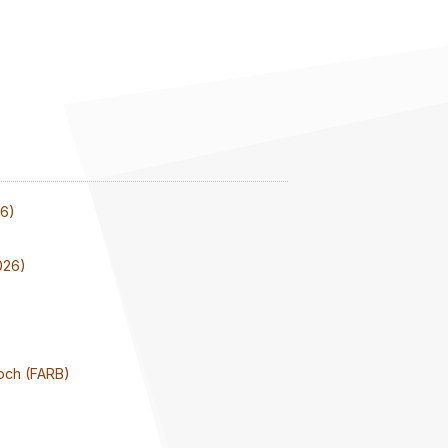
26)
026)
och (FARB)