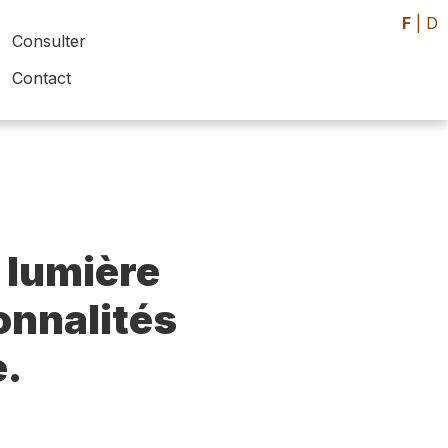
F
|
D
Consulter
Contact
 lumière
sonnalités
e.